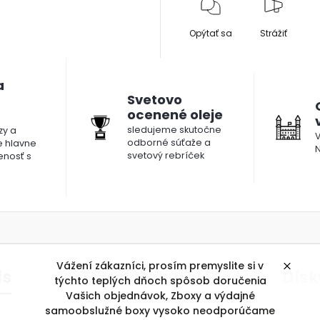
Opýtať sa
Strážiť
a
Svetovo
ocenené oleje
sledujeme skutočne
y a
V
odborné súťaže a
le hlavne
N
svetový rebríček
enosť s
Vážení zákazníci, prosím premyslite si v
is
Hodnotenie (1)
Disk
týchto teplých dňoch spôsob doručenia
Vašich objednávok, Zboxy a výdajné
samoobslužné boxy vysoko neodporúčame