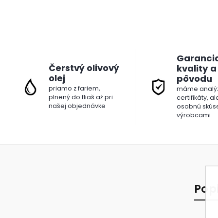
Garanci
Čerstvý olivový
kvality a
olej
pôvodu
priamo z fariem,
máme analýz
plnený do fliaš až pri
certifikáty, a
našej objednávke
osobnú skús
výrobcami
Pop