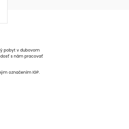
čný pobyt v dubovom
Radosť s nám pracovať
eným označením IGP.