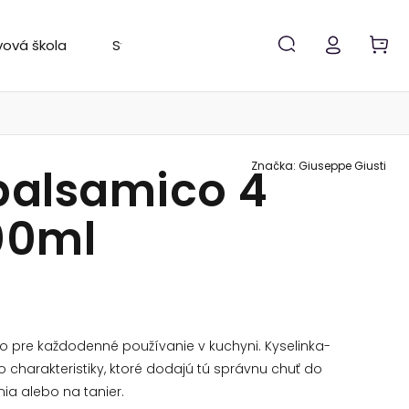
vová škola
Svetový rebríček
Značky
Značka:
Giuseppe Giusti
balsamico 4
00ml
 pre každodenné používanie v kuchyni. Kyselinka-
o charakteristiky, ktoré dodajú tú správnu chuť do
nia alebo na tanier.