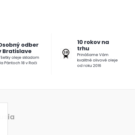
10 rokov na
Osobný odber
trhu
v Bratislave
Prinášame Vám
šetky oleje skladom
kvalitné olivové oleje
a Pántoch 18 v Rači
od roku 2016
usia