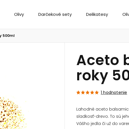
Olivy
Darčekové sety
Delikatesy
Oli
y 500ml
Aceto 
roky 5
1 hodnotenie
Lahodné aceto balsamico
sladkosť-drevo. To sú jeh
Vášho jedla či už do vare