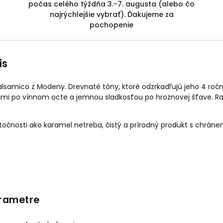
počas celého týždňa 3.-7. augusta (alebo čo
najrýchlejšie vybrať). Ďakujeme za
pochopenie
is
samico z Modeny. Drevnaté tóny, ktoré odzrkadľujú jeho 4 ro
kami po vínnom octe a jemnou sladkosťou po hroznovej šťave. 
točnosti ako karamel netreba, čistý a prírodný produkt s chrán
rametre