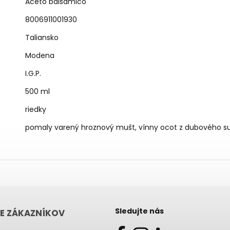
Aceto balsamico
8006911001930
Taliansko
Modena
I.G.P.
500 ml
riedky
pomaly varený hroznový mušt, vínny ocot z dubového s
Sledujte nás
E ZÁKAZNÍKOV