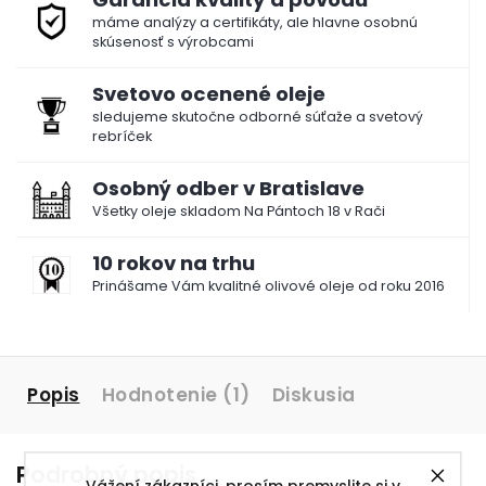
máme analýzy a certifikáty, ale hlavne osobnú
skúsenosť s výrobcami
Svetovo ocenené oleje
sledujeme skutočne odborné súťaže a svetový
rebríček
Osobný odber v Bratislave
Všetky oleje skladom Na Pántoch 18 v Rači
10 rokov na trhu
Prinášame Vám kvalitné olivové oleje od roku 2016
Popis
Hodnotenie (1)
Diskusia
Podrobný popis
Vážení zákazníci, prosím premyslite si v