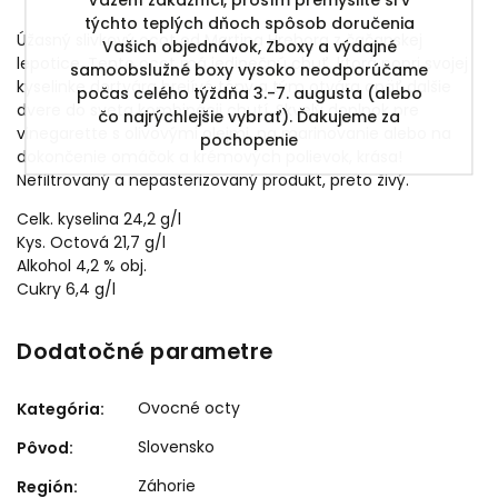
týchto teplých dňoch spôsob doručenia
Úžasný slivkový ocot od Martina Hrehora z čačanskej
Vašich objednávok, Zboxy a výdajné
lepotice. Tento ocot má jedinečnú chuť, ktorá popri svojej
samoobslužné boxy vysoko neodporúčame
kyselinke dortvára hrejívé tóny a tým otvára opäť dalšie
počas celého týždňa 3.-7. augusta (alebo
dvere do sveta kombinácii chutí. Skvelý doplnok pre
čo najrýchlejšie vybrať). Ďakujeme za
vinegarette s olivovými olejmi, na marinovanie alebo na
pochopenie
dokončenie omáčok a krémových polievok, krása!
Nefiltrovaný a nepasterizovaný produkt, preto živý.
Celk. kyselina 24,2 g/l
Kys. Octová 21,7 g/l
Alkohol 4,2 % obj.
Cukry 6,4 g/l
Dodatočné parametre
Ovocné octy
Kategória
:
Slovensko
Pôvod
:
Záhorie
Región
: