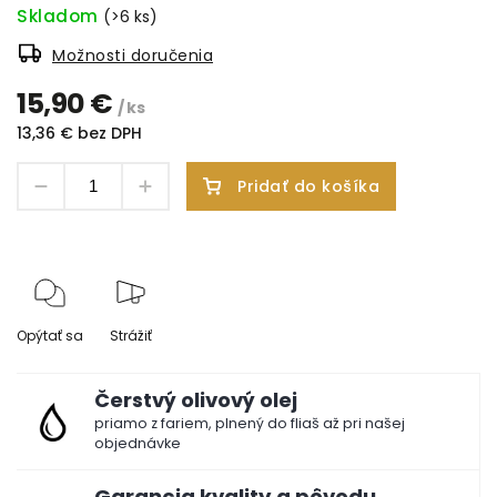
Skladom
(>6 ks)
Možnosti doručenia
15,90 €
/ ks
13,36 € bez DPH
Pridať do košíka
Opýtať sa
Strážiť
Čerstvý olivový olej
priamo z fariem, plnený do fliaš až pri našej
objednávke
Garancia kvality a pôvodu