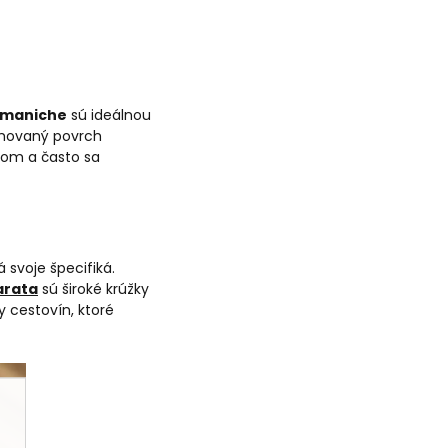
 maniche
sú ideálnou
ryhovaný povrch
om a často sa
 svoje špecifiká.
arata
sú široké krúžky
 cestovín, ktoré