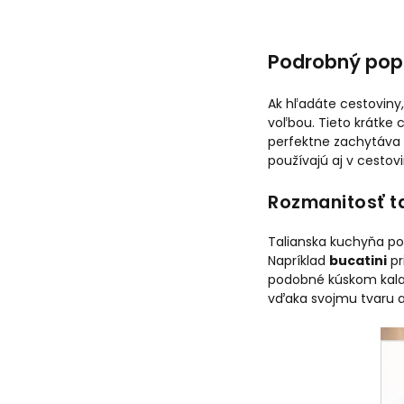
Podrobný pop
Ak hľadáte cestoviny,
voľbou. Tieto krátke
perfektne zachytáva
používajú aj v cestov
Rozmanitosť t
Talianska kuchyňa pon
Napríklad
bucatini
pr
podobné kúskom kalam
vďaka svojmu tvaru a