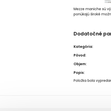
Mezze maniche sú výb
ponúkajú široké možno
Dodatočné pa
Kategória
:
Pôvod
:
Objem
:
Popis
:
Položka bola vypred