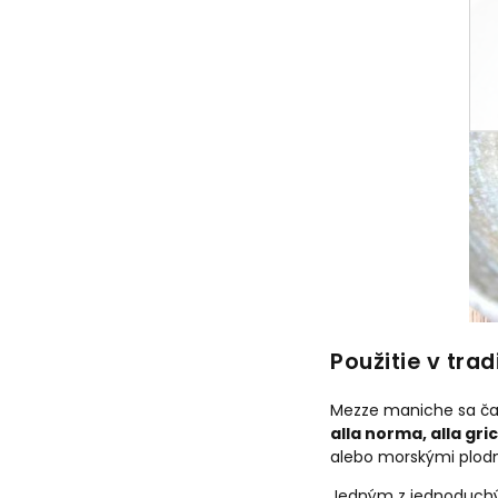
Použitie v tra
Mezze maniche sa čas
alla norma, alla gri
alebo morskými plodm
Jedným z jednoduchý