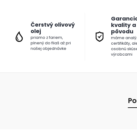
Garanci
Čerstvý olivový
kvality a
olej
pôvodu
priamo z fariem,
máme analýz
plnený do fliaš až pri
certifikáty, a
našej objednávke
osobnú skús
výrobcami
Po