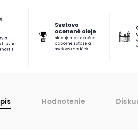
a
Svetovo
ocenené oleje
sledujeme skutočne
y a
V
odborné súťaže a
le hlavne
N
svetový rebríček
enosť s
pis
Hodnotenie
Disku