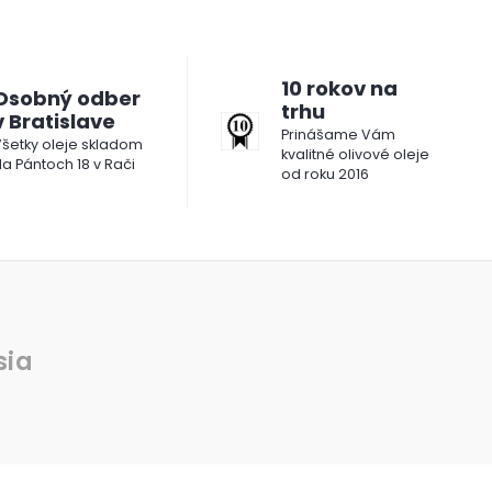
10 rokov na
Osobný odber
trhu
v Bratislave
Prinášame Vám
šetky oleje skladom
kvalitné olivové oleje
a Pántoch 18 v Rači
od roku 2016
sia