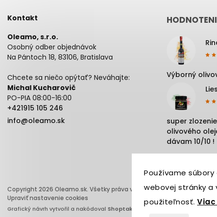
Kontakt
HODNOTENI
Oleamo, s.r.o.
Osobný odber objednávok
Na Pántoch 18, 83106, Bratislava
Výborný olivov
Chcete sa niečo opýtať? Neváhajte:
Michal Kucharovič
Lie
PO-PIA 08:00-16:00
+421915 105 246
info@oleamo.sk
super zlozenie
olivového oleja
dávam 10/10 !
Používame súbory 
webovej stránky a v
Copyright 2026
Oleamo.sk
. Všetky práva vyhradené.
Upraviť nastavenie cookies
použiteľnosť.
Viac
Grafický návrh vytvořil a nakódoval
Shoptak.cz