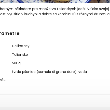
orným základom pre množstvo talianskych jedál. Vďaka svojej š
sti využitia v kuchyni a dobre sa kombinujú s rôznymi druhmi o
rametre
Delikatesy
Taliansko
500g
tvrdá pšenica (semola di grano duro), voda
aná…