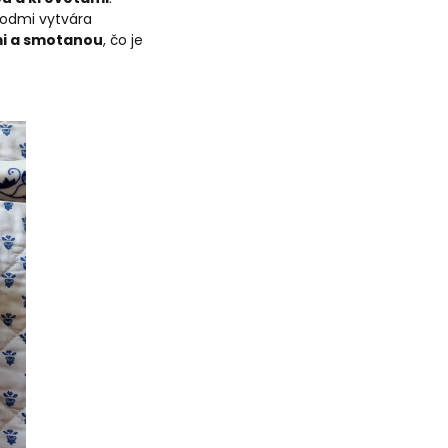
lodmi vytvára
mi a smotanou
, čo je