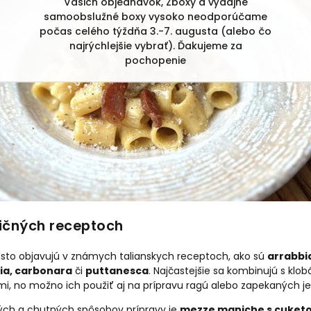
Vašich objednávok, Zboxy a výdajné
samoobslužné boxy vysoko neodporúčame
počas celého týždňa 3.-7. augusta (alebo čo
najrýchlejšie vybrať). Ďakujeme za
pochopenie
dičných receptoch
to objavujú v známych talianskych receptoch, ako sú
arrabbi
cia, carbonara
či
puttanesca
. Najčastejšie sa kombinujú s klo
i, no možno ich použiť aj na prípravu ragú alebo zapekaných je
ch a chutných spôsobov prípravy je
mezze maniche s cuketo