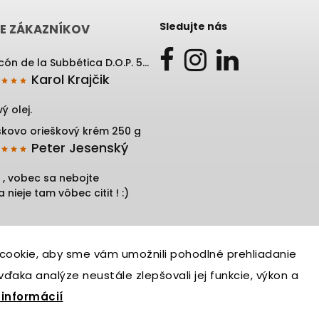
Sledujte nás
E ZÁKAZNÍKOV
Rincón de la Subbética D.O.P. 500 ml
Karol Krajčik
ý olej.
skovo orieškový krém 250 g
Peter Jesenský
 , vobec sa nebojte
 nieje tam vôbec citit ! :)
cookie, aby sme vám umožnili pohodlné prehliadanie
ďaka analýze neustále zlepšovali jej funkcie, výkon a
 informácií