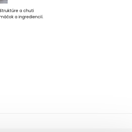
truktúre a chuti
máčok a ingrediencií.