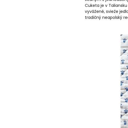
Cuketa je v Taliansk
vyvážené, svieže jedl
tradičný neapolský re