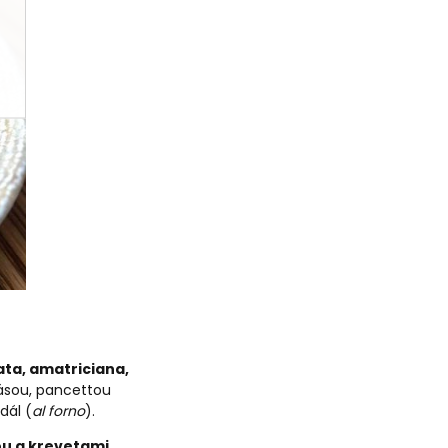
ata, amatriciana,
básou, pancettou
dál (
al forno
).
u a krevetami
.