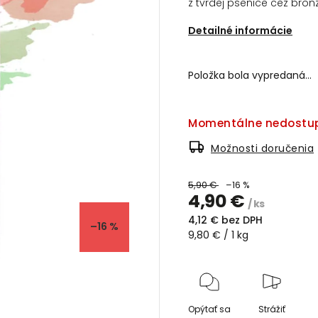
z tvrdej pšenice cez bronz
Detailné informácie
Položka bola vypredaná…
Momentálne nedostu
Možnosti doručenia
5,90 €
–16 %
4,90 €
/ ks
4,12 € bez DPH
–16 %
9,80 € / 1 kg
Opýtať sa
Strážiť