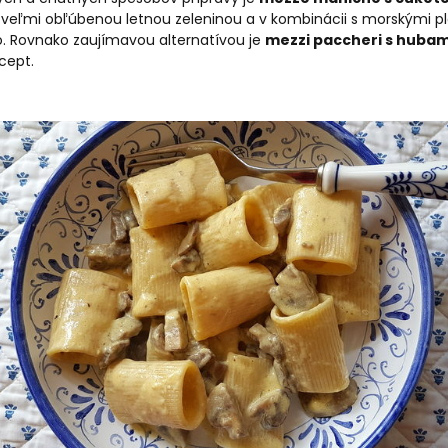
u veľmi obľúbenou letnou zeleninou a v kombinácii s morskými p
o. Rovnako zaujímavou alternatívou je
mezzi paccheri s huba
cept.