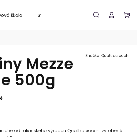
vová škola
Svetový rebríček
Značky
Značka:
Quattrociocchi
iny Mezze
e 500g
né
aniche od talianskeho výrobcu Quattrociocchi vyrobené