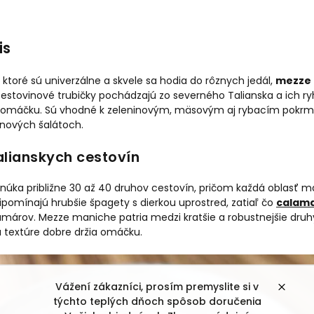
is
 ktoré sú univerzálne a skvele sa hodia do rôznych jedál,
mezze
 cestovinové trubičky pochádzajú zo severného Talianska a ich 
 omáčku. Sú vhodné k zeleninovým, mäsovým aj rybacím pokrm
inových šalátoch.
alianskych cestovín
úka približne 30 až 40 druhov cestovín, pričom každá oblasť má
ipomínajú hrubšie špagety s dierkou uprostred, zatiaľ čo
calam
árov. Mezze maniche patria medzi kratšie a robustnejšie druhy
 textúre dobre držia omáčku.
Vážení zákazníci, prosím premyslite si v
týchto teplých dňoch spôsob doručenia