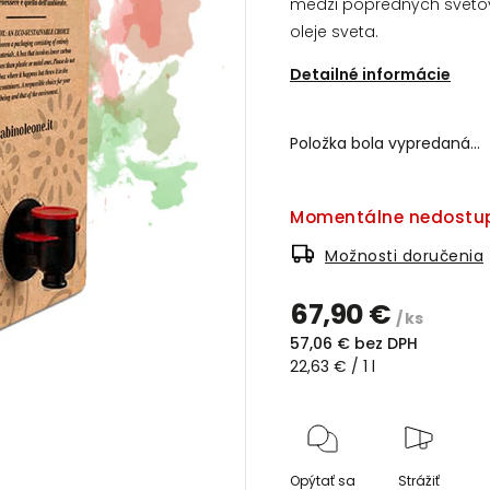
medzi popredných svetový
oleje sveta.
Detailné informácie
Položka bola vypredaná…
Momentálne nedostu
Možnosti doručenia
67,90 €
/ ks
57,06 € bez DPH
22,63 € / 1 l
Opýtať sa
Strážiť