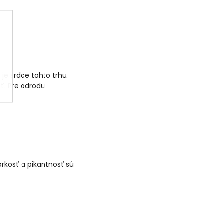
 je srdce tohto trhu.
sť. Pre odrodu
orkosť a pikantnosť sú