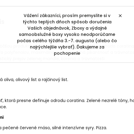
Vážení zákazníci, prosím premyslite si v
is
týchto teplých dňoch spôsob doručenia
Vašich objednávok, Zboxy a výdajné
samoobslužné boxy vysoko neodporúčame
počas celého týždňa 3.-7. augusta (alebo čo
jväčšou produkciou olivových olejov v Taliansku a odroda coratina
najrýchlejšie vybrať). Ďakujeme za
eľa polyfenolov, maximálna intenzita, silná pikantnosť a trávnato
pochopenie
stický prejav zelenej mandle, korenia a trávnatosti.
liva, olivový list a rajčinový list.
uť, ktorá presne definuje odrodu coratina. Zelené nezrelé tóny, h
úce.
mi
 a pečené červené mäso, silné intenzívne syry. Pizza.