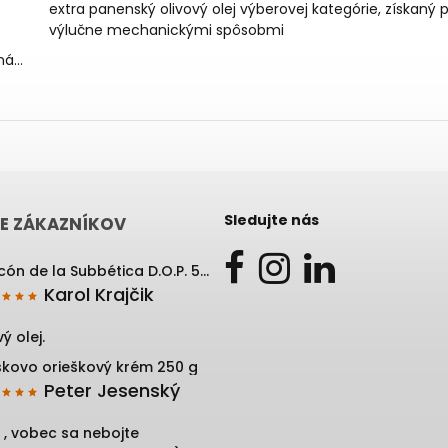
extra panenský olivový olej výberovej kategórie, získaný p
výlučne mechanickými spôsobmi
aná…
Sledujte nás
E ZÁKAZNÍKOV
Rincón de la Subbética D.O.P. 500 ml
Karol Krajčik
ý olej.
skovo orieškový krém 250 g
Peter Jesenský
 , vobec sa nebojte