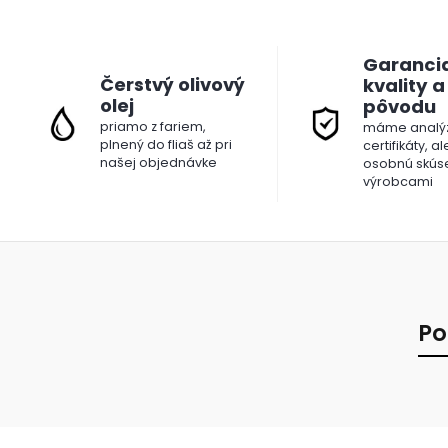
Garanci
Čerstvý olivový
kvality a
olej
pôvodu
priamo z fariem,
máme analýz
plnený do fliaš až pri
certifikáty, a
našej objednávke
osobnú skús
výrobcami
Po