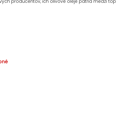
ch producentov, ich olivové oleje patria medzi top
pné