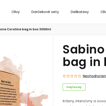
Olivy
Darčekové sety
Delikatesy
Oli
eone Coratina bag in box 3000ml
Sabino
bag in
Neohodnote
Polyfenoly
Krásny, intenzívny a ovocn