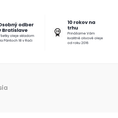
10 rokov na
Osobný odber
trhu
v Bratislave
Prinášame Vám
šetky oleje skladom
kvalitné olivové oleje
a Pántoch 18 v Rači
od roku 2016
sia