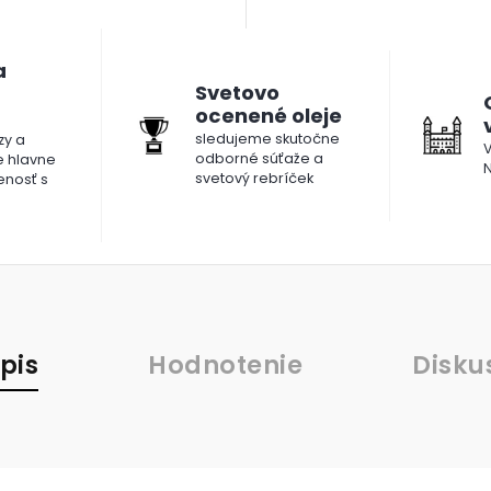
a
Svetovo
ocenené oleje
sledujeme skutočne
y a
V
odborné súťaže a
le hlavne
N
svetový rebríček
enosť s
pis
Hodnotenie
Disku