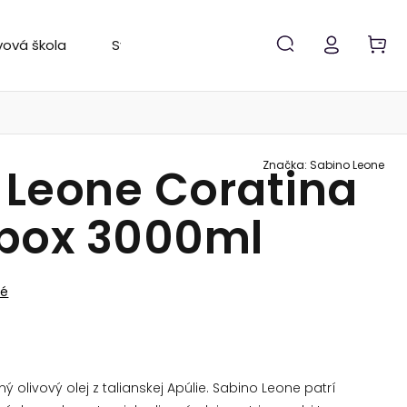
vová škola
Svetový rebríček
Značky
Značka:
Sabino Leone
 Leone Coratina
 box 3000ml
né
ý olivový olej z talianskej Apúlie. Sabino Leone patrí