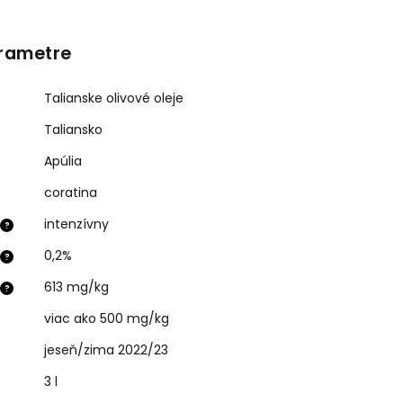
rametre
Talianske olivové oleje
Taliansko
Apúlia
coratina
intenzívny
?
0,2%
?
613 mg/kg
?
viac ako 500 mg/kg
jeseň/zima 2022/23
3 l