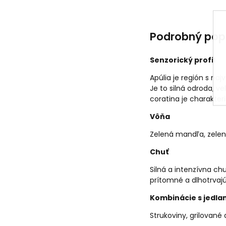
Podrobný pop
Senzorický profil
Apúlia je región s na
Je to silná odroda, v
coratina je charakteri
Vôňa
Zelená mandľa, zelená o
Chuť
Silná a intenzívna ch
prítomné a dlhotrvaj
Kombinácie s jedla
Strukoviny, grilované