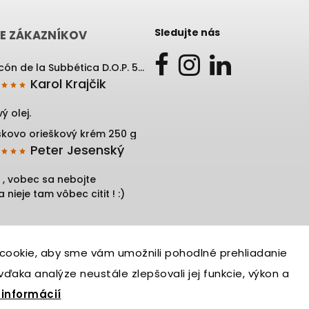
Sledujte nás
E ZÁKAZNÍKOV
Rincón de la Subbética D.O.P. 500 ml
Karol Krajčik
ý olej.
skovo orieškový krém 250 g
Peter Jesenský
 , vobec sa nebojte
 nieje tam vôbec citit ! :)
cookie, aby sme vám umožnili pohodlné prehliadanie
ďaka analýze neustále zlepšovali jej funkcie, výkon a
 informácií