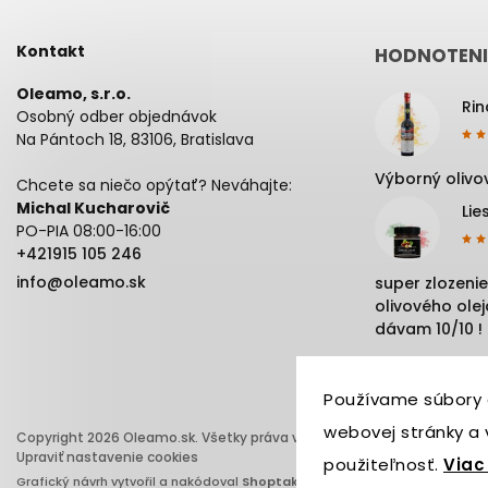
Kontakt
HODNOTENI
Oleamo, s.r.o.
Osobný odber objednávok
Na Pántoch 18, 83106, Bratislava
Výborný olivov
Chcete sa niečo opýtať? Neváhajte:
Michal Kucharovič
Lie
PO-PIA 08:00-16:00
+421915 105 246
info@oleamo.sk
super zlozenie
olivového oleja
dávam 10/10 !
Používame súbory 
webovej stránky a v
Copyright 2026
Oleamo.sk
. Všetky práva vyhradené.
Upraviť nastavenie cookies
použiteľnosť.
Viac
Grafický návrh vytvořil a nakódoval
Shoptak.cz