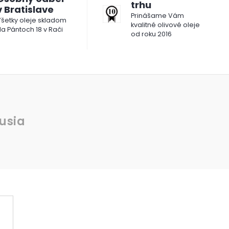
trhu
v Bratislave
Prinášame Vám
šetky oleje skladom
kvalitné olivové oleje
a Pántoch 18 v Rači
od roku 2016
usia