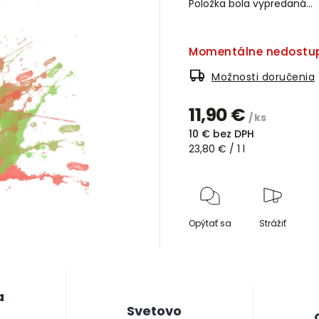
Položka bola vypredaná…
Momentálne nedostu
Možnosti doručenia
11,90 €
/ ks
10 € bez DPH
23,80 € / 1 l
Opýtať sa
Strážiť
a
Svetovo