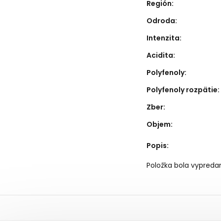
Región
:
Odroda
:
Intenzita
:
Acidita
:
Polyfenoly
:
Polyfenoly rozpätie
:
Zber
:
Objem
:
Popis
:
Položka bola vypred