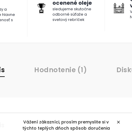
ocenené oleje
sledujeme skutočne
y a
V
odborné súťaže a
le hlavne
N
svetový rebríček
enosť s
is
Hodnotenie (1)
Disk
Vážení zákazníci, prosím premyslite si v
is
týchto teplých dňoch spôsob doručenia