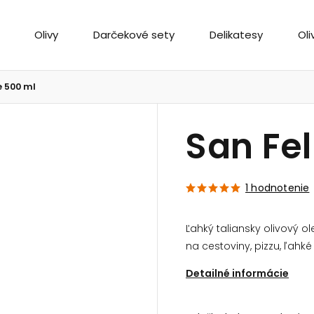
Olivy
Darčekové sety
Delikatesy
Oli
e 500 ml
San Fe
1 hodnotenie
Ľahký taliansky olivový o
na cestoviny, pizzu, ľahk
Detailné informácie