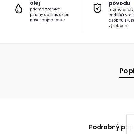
olej
pôvodu
priamo z fariem,
máme analýz
plnený do fliaš až pri
certifikáty, a
našej objednávke
osobnú skús
výrobcami
Pop
Podrobný pop