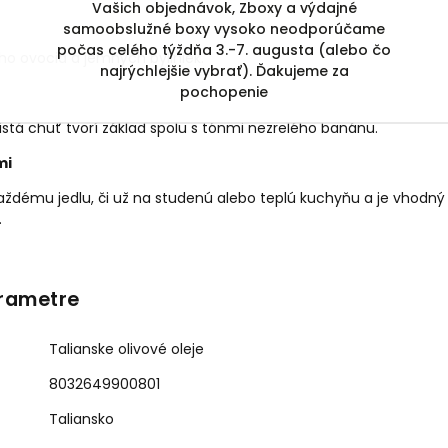
Vašich objednávok, Zboxy a výdajné
samoobslužné boxy vysoko neodporúčame
počas celého týždňa 3.-7. augusta (alebo čo
ho ovocia a jemných byliniek.
najrýchlejšie vybrať). Ďakujeme za
pochopenie
stá chuť tvorí základ spolu s tónmi nezrelého banánu.
mi
aždému jedlu, či už na studenú alebo teplú kuchyňu a je vhodný 
.
rametre
Talianske olivové oleje
8032649900801
Taliansko