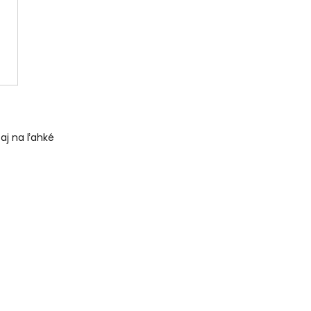
aj na ľahké