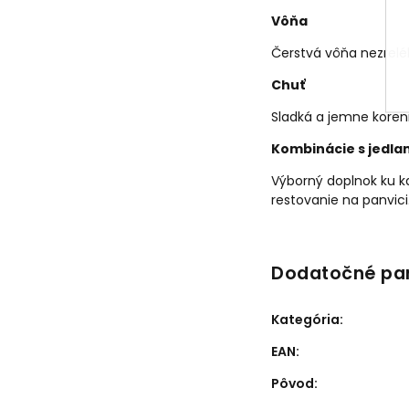
Vôňa
Čerstvá vôňa nezrelé
Chuť
Sladká a jemne koreni
Kombinácie s jedla
Výborný doplnok ku k
restovanie na panvici
Dodatočné pa
Kategória
:
EAN
:
Pôvod
: