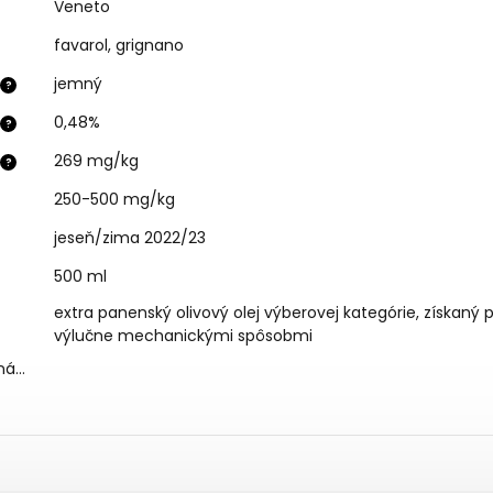
Veneto
favarol, grignano
jemný
?
0,48%
?
269 mg/kg
?
250-500 mg/kg
jeseň/zima 2022/23
500 ml
extra panenský olivový olej výberovej kategórie, získaný p
výlučne mechanickými spôsobmi
aná…