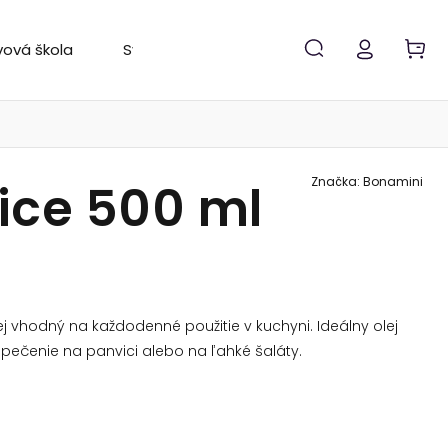
vová škola
Svetový rebríček
Značky
Značka:
Bonamini
lice 500 ml
lej vhodný na každodenné použitie v kuchyni. Ideálny olej
é pečenie na panvici alebo na ľahké šaláty.