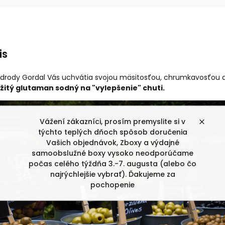
is
 odrody Gordal Vás uchvátia svojou mäsitosťou, chrumkavosťou a
žitý glutaman sodný na "vylepšenie" chuti.
Vážení zákazníci, prosím premyslite si v
týchto teplých dňoch spôsob doručenia
Vašich objednávok, Zboxy a výdajné
samoobslužné boxy vysoko neodporúčame
počas celého týždňa 3.-7. augusta (alebo čo
najrýchlejšie vybrať). Ďakujeme za
pochopenie