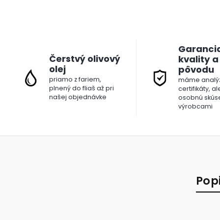
Garanci
Čerstvý olivový
kvality a
olej
pôvodu
priamo z fariem,
máme analýz
plnený do fliaš až pri
certifikáty, a
našej objednávke
osobnú skús
výrobcami
Pop