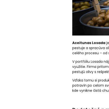
Aceitunas Losada
je
pestuje a spracúva oli
celého procesu – od 
V portfóliu Losada n
využitie. Firma prito
pestujú olivy s rešpek
Vďaka tomu si produk
potravín po celom sv
kde vynikne čistá chuť 