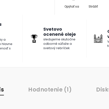
Opýtať sa
Strážiť
a
Svetovo
ocenené oleje
sledujeme skutočne
y a
V
odborné súťaže a
le hlavne
N
svetový rebríček
enosť s
is
Hodnotenie (1)
Disk