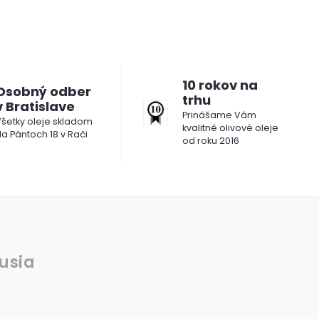
10 rokov na
Osobný odber
trhu
v Bratislave
Prinášame Vám
šetky oleje skladom
kvalitné olivové oleje
a Pántoch 18 v Rači
od roku 2016
usia