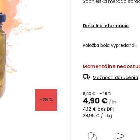
Španielska metóda spraco
Detailné informácie
Položka bola vypredaná…
Momentálne nedostu
Možnosti doručenia
6,90 €
–28 %
4,90 €
–28 %
/ ks
4,12 € bez DPH
28,99 € / 1 kg