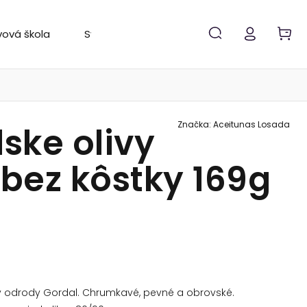
vová škola
Svetový rebríček
Značky
Značka:
Aceitunas Losada
ske olivy
 bez kôstky 169g
vy odrody Gordal. Chrumkavé, pevné a obrovské.