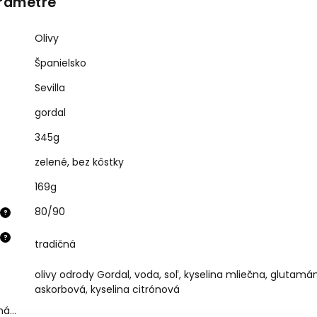
rametre
Olivy
Španielsko
Sevilla
gordal
345g
zelené, bez kôstky
169g
80/90
?
?
tradičná
olivy odrody Gordal, voda, soľ, kyselina mliečna, glutamá
askorbová, kyselina citrónová
aná…