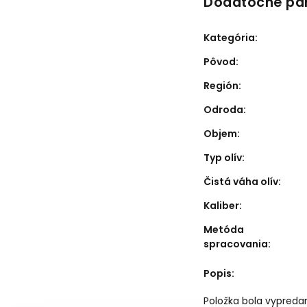
Dodatočné pa
Kategória
:
Pôvod
:
Región
:
Odroda
:
Objem
:
Typ olív
:
Čistá váha olív
:
Kaliber
:
Metóda
spracovania
:
Popis
:
Položka bola vypred