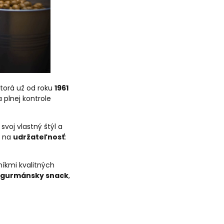
ktorá už od roku
1961
a plnej kontrole
voj vlastný štýl a
m na
udržateľnosť
:
níkmi kvalitných
 gurmánsky snack
,