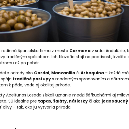
 rodinná španielska firma z mesta
Carmona
v srdci Andalúzie, 
vy tradičným spôsobom. Ich filozofia stojí na poctivosti, kvalite 
stromu až po pohár.
ájdete odrody ako
Gordal
,
Manzanilla
či
Arbequina
– každá má s
m spája
tradičné postupy
s moderným spracovaním a dôrazo
tom k pôde, vode aj okolitej prírode.
ty Aceitunas Losada získali uznanie medzi šéfkuchármi aj milov
ete. Sú ideálne pre
tapas, šaláty, nátierky
či ako
jednoduchý
olivy – tak, ako ju vytvorila príroda.