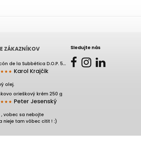
Sledujte nás
E ZÁKAZNÍKOV
Rincón de la Subbética D.O.P. 500 ml
Karol Krajčik
ý olej.
skovo orieškový krém 250 g
Peter Jesenský
 , vobec sa nebojte
 nieje tam vôbec citit ! :)