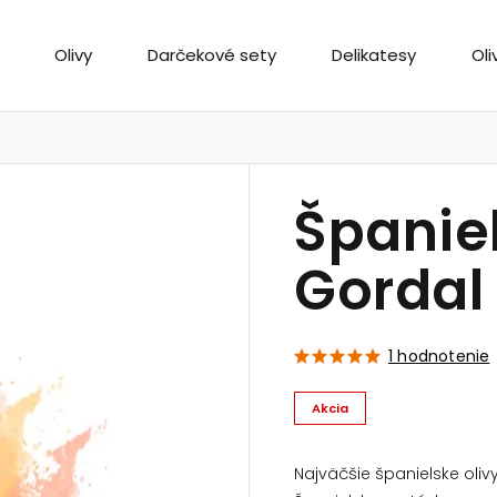
Olivy
Darčekové sety
Delikatesy
Oli
Španiel
Gordal
1 hodnotenie
Akcia
Najväčšie španielske oli