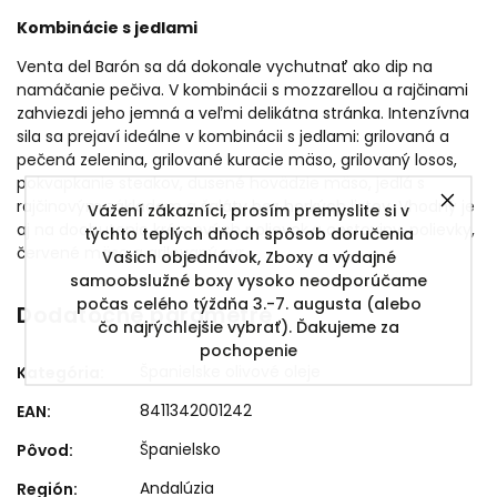
Kombinácie s jedlami
Venta del Barón sa dá dokonale vychutnať ako dip na
namáčanie pečiva. V kombinácii s mozzarellou a rajčinami
zahviezdi jeho jemná a veľmi delikátna stránka. Intenzívna
sila sa prejaví ideálne v kombinácii s jedlami: grilovaná a
pečená zelenina, grilované kuracie mäso, grilovaný losos,
pokvapkanie steakov, dusené hovädzie mäso, jedlá s
rajčinovým základom a šaláty bez horkých listov. Vhodný je
Vážení zákazníci, prosím premyslite si v
aj na dochutenie krémových polievok.a cestoviny, polievky,
týchto teplých dňoch spôsob doručenia
červené mäso a grilovaný syr.
Vašich objednávok, Zboxy a výdajné
samoobslužné boxy vysoko neodporúčame
počas celého týždňa 3.-7. augusta (alebo
Dodatočné parametre
čo najrýchlejšie vybrať). Ďakujeme za
pochopenie
Španielske olivové oleje
Kategória
:
8411342001242
EAN
:
Španielsko
Pôvod
:
Andalúzia
Región
: