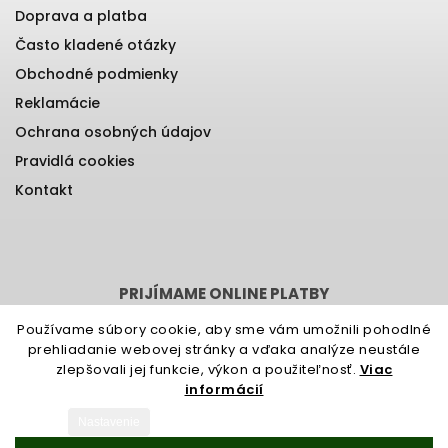
Doprava a platba
Často kladené otázky
Obchodné podmienky
Reklamácie
Ochrana osobných údajov
Pravidlá cookies
Kontakt
PRIJÍMAME ONLINE PLATBY
Používame súbory cookie, aby sme vám umožnili pohodlné
prehliadanie webovej stránky a vďaka analýze neustále
zlepšovali jej funkcie, výkon a použiteľnosť.
Viac
Vytvoril Shoptet
informácií
Copyright 2026
Oleamo.sk
. Všetky práva vyhradené.
Nastavenie
Upraviť nastavenie cookies