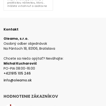
praktickou nálievkou, ktorú
môžete vytiahnuť a opätovne
dolievať váš obľúbený olivový
olej.
Kontakt
Oleamo, s.r.o.
Osobný odber objednávok
Na Pántoch 18, 83106, Bratislava
Chcete sa niečo opýtať? Neváhajte:
Michal Kucharovič
PO-PIA 08:00-16:00
+421915 105 246
info@oleamo.sk
HODNOTENIE ZÁKAZNÍKOV