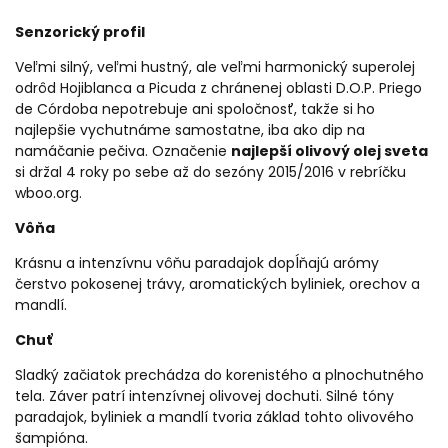
Senzorický profil
Veľmi silný, veľmi hustný, ale veľmi harmonický superolej
odrôd Hojiblanca a Picuda z chránenej oblasti D.O.P. Priego
de Córdoba nepotrebuje ani spoločnosť, takže si ho
najlepšie vychutnáme samostatne, iba ako dip na
namáčanie pečiva. Označenie
najlepší olivový olej sveta
si držal 4 roky po sebe až do sezóny 2015/2016 v rebríčku
wboo.org
.
Vôňa
Krásnu a intenzívnu vôňu paradajok dopĺňajú arómy
čerstvo pokosenej trávy, aromatických byliniek, orechov a
mandlí.
Chuť
Sladký začiatok prechádza do korenistého a plnochutného
tela. Záver patrí intenzívnej olivovej dochuti. Silné tóny
paradajok, byliniek a mandlí tvoria základ tohto olivového
šampióna.