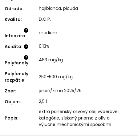
hojiblanca, picuda
Odroda
:
D.O.P.
Kvalita
:
?
medium
Intenzita
:
0,13%
Acidita
:
?
?
483 mg/kg
Polyfenoly
:
Polyfenoly
250-500 mg/kg
rozpätie
:
jeseň/zima 2025/26
Zber
:
2,5 l
Objem
:
extra panenský olivový olej výberovej
Popis
:
kategórie, získaný priamo z olív a
výlučne mechanickými spôsobmi