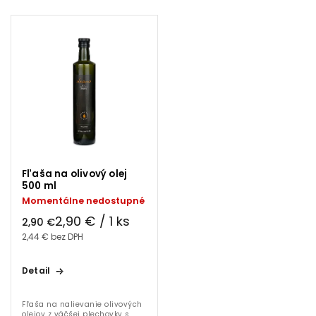
Fľaša na olivový olej
500 ml
Momentálne nedostupné
2,90 € / 1 ks
2,90 €
2,44 € bez DPH
Detail
Fľaša na nalievanie olivových
olejov z väčšej plechovky s